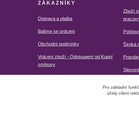
ZÁKAZNÍKY
Zboží s
Doprava a platba
pracovn
Balíme se srdcem
Poštov
Obchodní podmínky
Široká 
Vrácení zboží - Odstoupení od Kupní
Pravide
smlouvy
Slevové
Pro základní funkč
účely cílení re