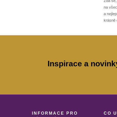
Zdá se,
na všec
a nejle
krásně o
Inspirace a novink
INFORMACE PRO
CO 