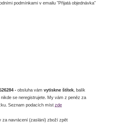
odními podmínkami v emailu "Přijatá objednávka"
526284 -
obsluha vám
vytiskne štítek
, balík
, nikde se neregistrujete. My vám z peněz za
íčku. Seznam podacích míst
zde
y za navrácení (zaslání) zboží zpět