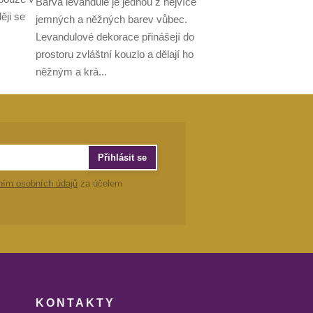
Barva levandule je jednou z nejvíce
ěji se
jemných a něžných barev vůbec.
Levandulové dekorace přinášejí do
prostoru zvláštní kouzlo a dělají ho
něžným a krá...
Přihlásit se
ním osobních údajů
za účelem
KONTAKTY