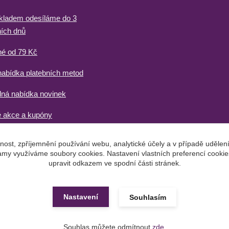
kladem odesíláme do 3
ích dnů
né od 79 Kč
nabídka platebních metod
lná nabídka novinek
 akce a kupóny
nost, zpříjemnění používání webu, analytické účely a v případě udělen
klamy využíváme soubory cookies. Nastavení vlastních preferencí cookie
upravit odkazem ve spodní části stránek.
Nastavení
Souhlasím
Vytvořeno na
Eshop-rychle.cz
Souhlas můžete odmítnout
zde
.