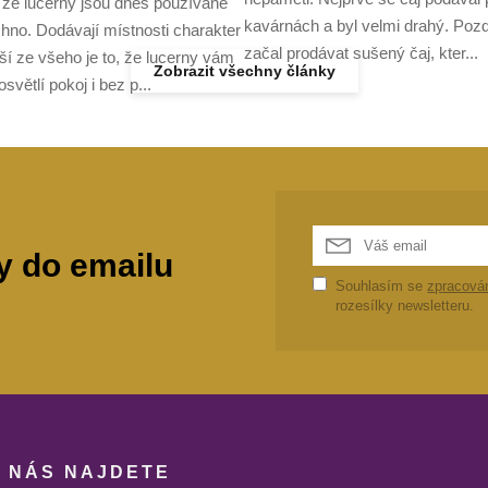
 že lucerny jsou dnes používané
kavárnách a byl velmi drahý. Pozd
hno. Dodávají místnosti charakter
začal prodávat sušený čaj, kter...
pší ze všeho je to, že lucerny vám
Zobrazit všechny články
světlí pokoj i bez p...
y do emailu
Souhlasím se
zpracová
rozesílky newsletteru.
U NÁS NAJDETE