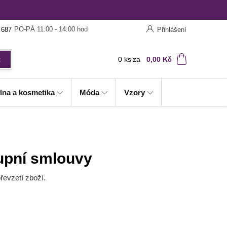
PO-PÁ 11:00 - 14:00 hod
 687
Přihlášení
0
ks
za
0,00 Kč
t
lna a kosmetika
Móda
Vzory
Kupní smlouvy
převzetí zboží.