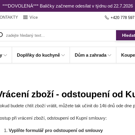
***DOVOLENÁ*** Balíčky začneme odesílat v týdnu od 22.7.2026
ONTAKTY
Více
+420 778 597
Hleda
y
Doplňky do kuchyně
Dům a zahrada
Koupe
Vrácení zboží - odstoupení od 
okud budete chtít zboží vrátit, můžete tak učinit do 14ti dnů ode dne 
ostup při vrácení zboží, odstoupení od Kupní smlouvy:
Vyplňte formulář pro odstoupení od smlouvy