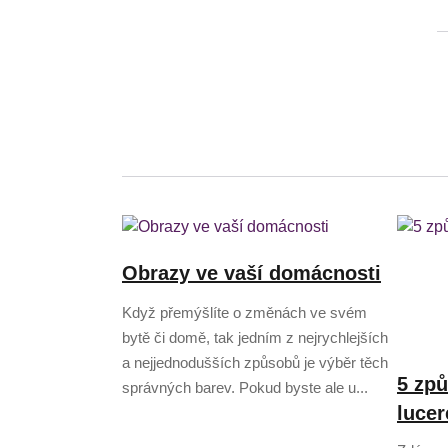
Obrazy ve vaší domácnosti
Když přemýšlíte o změnách ve svém
bytě či domě, tak jedním z nejrychlejších
a nejjednodušších způsobů je výběr těch
5 způ
správných barev. Pokud byste ale u...
lucer