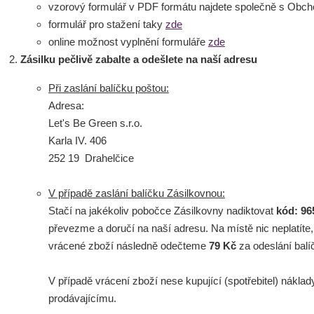
vzorový formulář v PDF formátu najdete společně s Obch
formulář pro stažení taky
zde
online možnost vyplnění formuláře
zde
Zásilku pečlivě zabalte a odešlete na naší adresu
Při zaslání balíčku poštou:
Adresa:
Let's Be Green s.r.o.
Karla IV. 406
252 19 Drahelčice
V případě zaslání balíčku Zásilkovnou:
Stačí na jakékoliv pobočce Zásilkovny nadiktovat
kód: 96
převezme a doručí na naší adresu. Na místě nic neplatíte
vrácené zboží následně odečteme
79 Kč
za odeslání bal
V případě vrácení zboží nese kupující (spotřebitel) náklad
prodávajícímu.