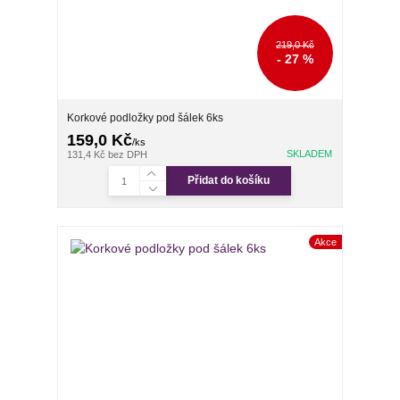
219,0 Kč
- 27 %
Korkové podložky pod šálek 6ks
159,0 Kč
/
ks
SKLADEM
131,4 Kč
bez DPH
Přidat do košíku
Akce