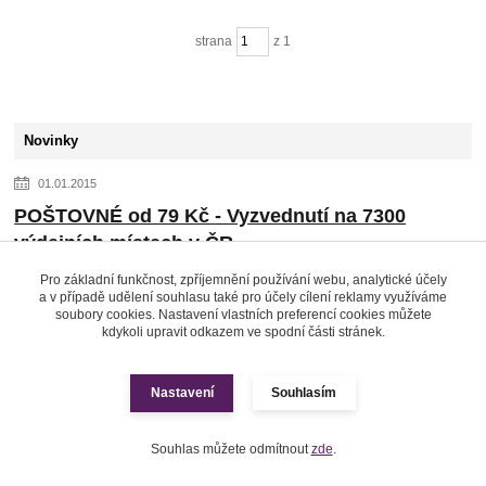
strana
z 1
Novinky
01.01.2015
POŠTOVNÉ od 79 Kč - Vyzvednutí na 7300
výdejních místech v ČR
Doprava u nás začíná na částce 79 Kč za balíčky zaslané přes
Pro základní funkčnost, zpříjemnění používání webu, analytické účely
a v případě udělení souhlasu také pro účely cílení reklamy využíváme
společnost Zásilkovna s vyzvednutím na více než 7300 výdejních
soubory cookies. Nastavení vlastních preferencí cookies můžete
místech v ČR. Snažíme se,...
číst celé
kdykoli upravit odkazem ve spodní části stránek.
Nastavení
Souhlasím
Zobrazit všechny novinky
Souhlas můžete odmítnout
zde
.