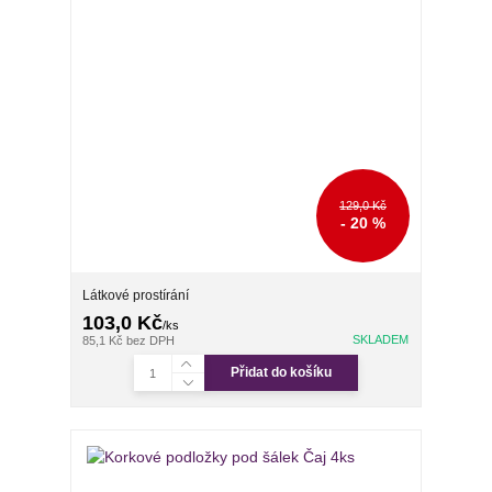
129,0 Kč
- 20 %
Látkové prostírání
103,0 Kč
/
ks
SKLADEM
85,1 Kč
bez DPH
Přidat do košíku