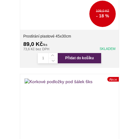
109,0 Kč
- 18 %
Prostírání plastové 45x30cm
89,0 Kč
/
ks
SKLADEM
73,6 Kč
bez DPH
Přidat do košíku
Akce