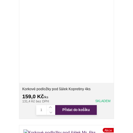
Korkové podložky pod šálek Kopretiny 4ks
159,0 Kč
/
ks
SKLADEM
131,4 Kč
bez DPH
Přidat do košíku
Akce