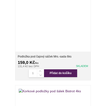
Podložka pod čajový sáček Mrs.-sada 6ks
159,0 Kč
/
ks
SKLADEM
131,4 Kč
bez DPH
Přidat do košíku