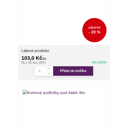
129,0 Kč
- 20 %
Látkové prostírání
103,0 Kč
/
ks
SKLADEM
85,1 Kč
bez DPH
Přidat do košíku