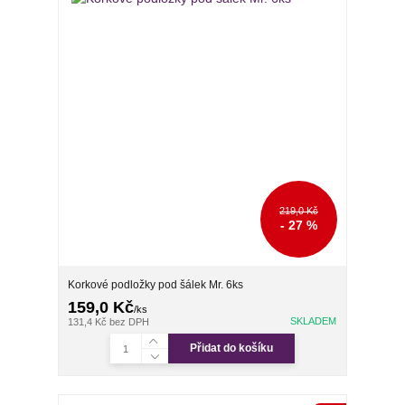
219,0 Kč
- 27 %
Korkové podložky pod šálek Mr. 6ks
159,0 Kč
/
ks
SKLADEM
131,4 Kč
bez DPH
Přidat do košíku