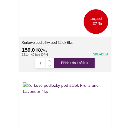
219,0 Kč
- 27 %
Korkové podložky pod šálek 6ks
159,0 Kč
/
ks
SKLADEM
131,4 Kč
bez DPH
Přidat do košíku