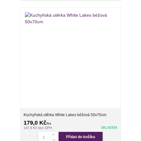
Kuchyňská utěrka White Lakes béžová 50x70cm
179,0 Kč
/
ks
SKLADEM
147,9 Kč
bez DPH
Přidat do košíku