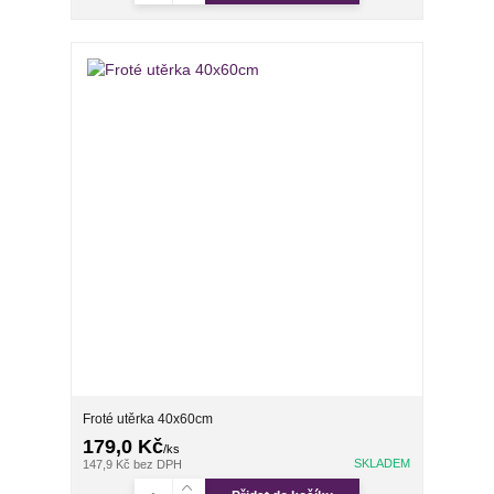
Froté utěrka 40x60cm
179,0 Kč
/
ks
SKLADEM
147,9 Kč
bez DPH