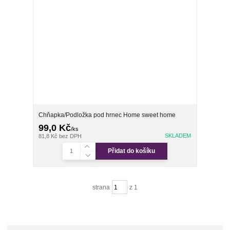
Chňapka/Podložka pod hrnec Home sweet home
99,0 Kč
/
ks
SKLADEM
81,8 Kč
bez DPH
Přidat do košíku
strana
z 1