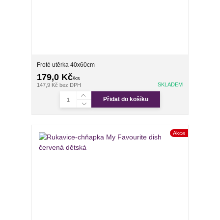
Froté utěrka 40x60cm
179,0 Kč
/
ks
SKLADEM
147,9 Kč
bez DPH
Přidat do košíku
Akce