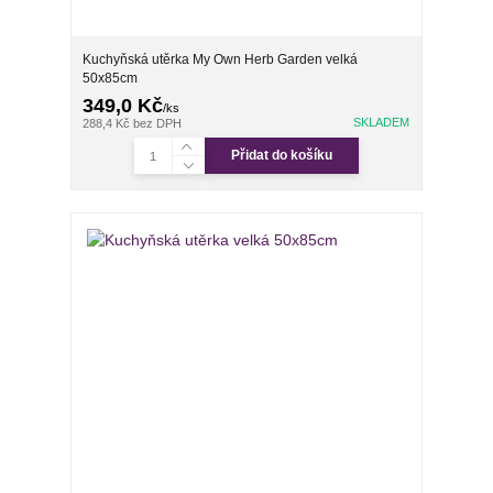
Kuchyňská utěrka My Own Herb Garden velká
50x85cm
349,0 Kč
/
ks
SKLADEM
288,4 Kč
bez DPH
Přidat do košíku