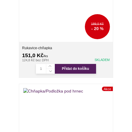
189,0 Kč
- 20 %
Rukavice-chňapka
151,0 Kč
/
ks
SKLADEM
124,8 Kč
bez DPH
Přidat do košíku
Akce