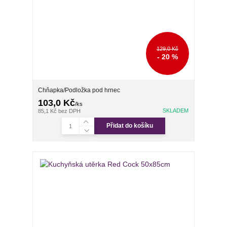
129,0 Kč
- 20 %
Chňapka/Podložka pod hrnec
103,0 Kč
/
ks
SKLADEM
85,1 Kč
bez DPH
Přidat do košíku