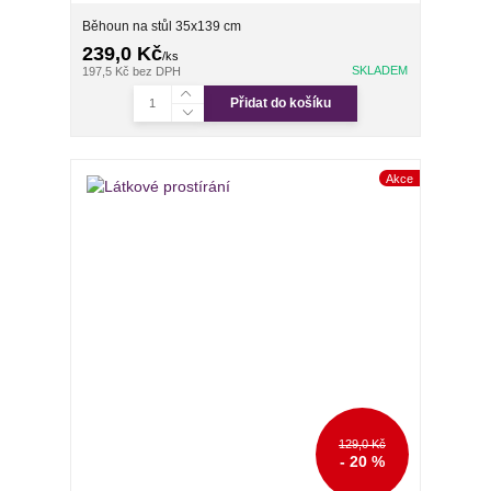
Běhoun na stůl 35x139 cm
239,0 Kč
/
ks
SKLADEM
197,5 Kč
bez DPH
Přidat do košíku
Akce
129,0 Kč
- 20 %