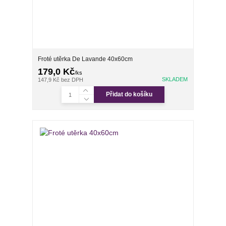
Froté utěrka De Lavande 40x60cm
179,0 Kč
/
ks
SKLADEM
147,9 Kč
bez DPH
Přidat do košíku