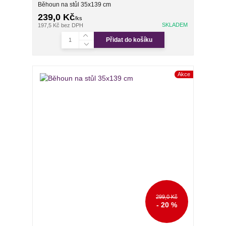
Běhoun na stůl 35x139 cm
239,0 Kč
/
ks
SKLADEM
197,5 Kč
bez DPH
Přidat do košíku
Akce
299,0 Kč
- 20 %