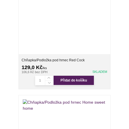
Chňapka/Podložka pod hrnec Red Cock
129,0 Kč
/
ks
SKLADEM
106,6 Kč
bez DPH
Přidat do košíku