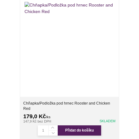
Chňapka/Podložka pod hrnec Rooster and Chicken
Red
179,0 Kč
/
ks
SKLADEM
147,9 Kč
bez DPH
Přidat do košíku