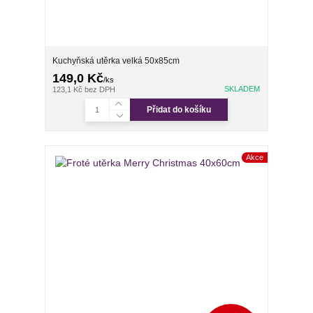
Kuchyňská utěrka velká 50x85cm
149,0 Kč
/
ks
SKLADEM
123,1 Kč
bez DPH
Přidat do košíku
Akce