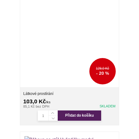
129,0 Kč
- 20 %
Látkové prostírání
103,0 Kč
/
ks
SKLADEM
85,1 Kč
bez DPH
Přidat do košíku