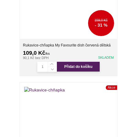
159,0 Kč
- 31 %
Rukavice-chňapka My Favourite dish červená dětská
109,0 Kč
/
ks
SKLADEM
90,1 Kč
bez DPH
Přidat do košíku
Akce