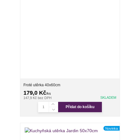
Froté utěrka 40x60cm
179,0 Kč
/
ks
SKLADEM
147,9 Kč
bez DPH
Přidat do košíku
Novinka