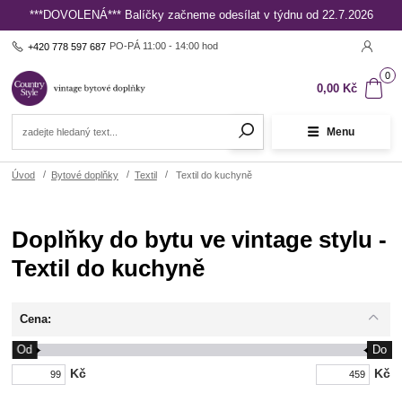
***DOVOLENÁ*** Balíčky začneme odesílat v týdnu od 22.7.2026
PO-PÁ 11:00 - 14:00 hod
+420 778 597 687
0
0,00 Kč
Menu
Úvod
Bytové doplňky
Textil
Textil do kuchyně
Doplňky do bytu ve vintage stylu -
Textil do kuchyně
Cena:
Od
Do
Kč
Kč