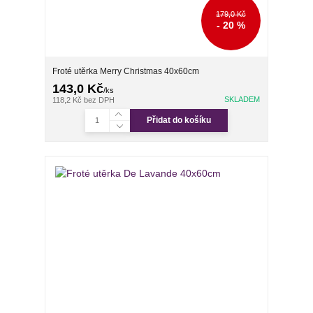
179,0 Kč
- 20 %
Froté utěrka Merry Christmas 40x60cm
143,0 Kč
/
ks
SKLADEM
118,2 Kč
bez DPH
Přidat do košíku