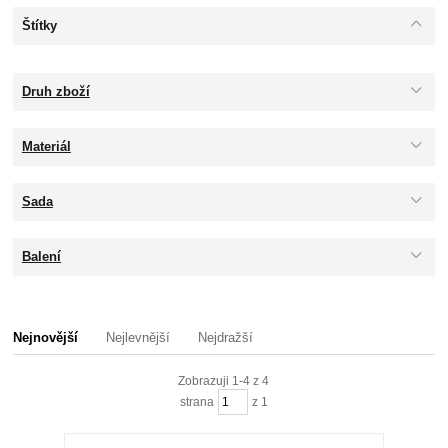
Štítky
Druh zboží
Materiál
Sada
Balení
Nejnovější
Nejlevnější
Nejdražší
Zobrazuji 1-4 z 4
strana
z 1