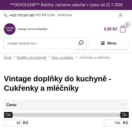
***DOVOLENÁ*** Balíčky začneme odesílat v týdnu od 22.7.2026
PO-PÁ 11:00 - 14:00 hod
+420 778 597 687
0
0,00 Kč
Menu
Úvod
Doplňky do kuchyně
Dózy a nádoby
Cukřenky a mléčníky
Vintage doplňky do kuchyně -
Cukřenky a mléčníky
Cena:
Od
Do
Kč
Kč