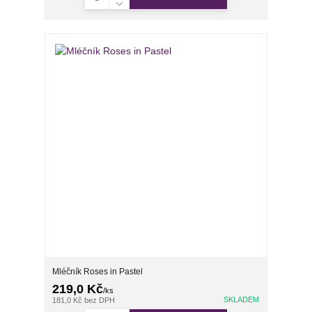
Mléčník Roses in Pastel
219,0 Kč
/
ks
SKLADEM
181,0 Kč
bez DPH