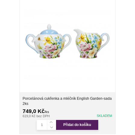
Porcelánová cukřenka a mléčník English Garden-sada
2ks
749,0 Kč
/
ks
SKLADEM
619,0 Kč
bez DPH
Přidat do košíku