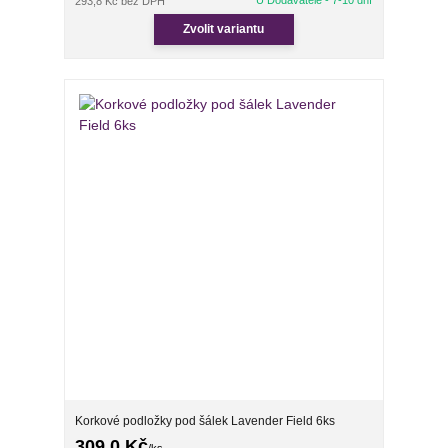
U Dodavatele - 7-10 dní
293,8 Kč
bez DPH
Zvolit variantu
Korkové podložky pod šálek Lavender Field 6ks
309,0 Kč