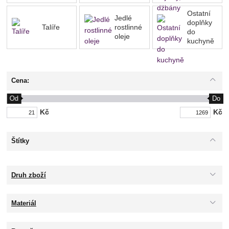
Ostatní
Jedlé
doplňky
Talíře
rostlinné
do
oleje
kuchyně
Cena:
Od
Do
Kč
Kč
Štítky
Druh zboží
Materiál