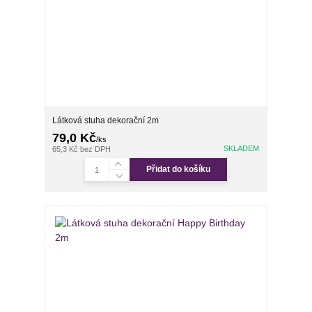
Látková stuha dekorační 2m
79,0 Kč
/
ks
SKLADEM
65,3 Kč
bez DPH
Přidat do košíku