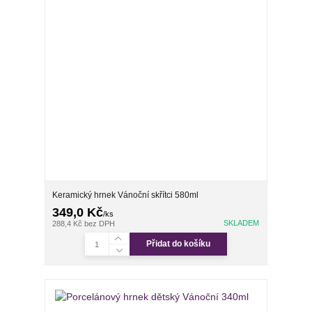
Keramický hrnek Vánoční skřítci 580ml
349,0 Kč
/
ks
SKLADEM
288,4 Kč
bez DPH
Přidat do košíku