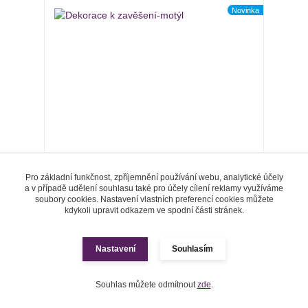
Novinka
Pro základní funkčnost, zpříjemnění používání webu, analytické účely
a v případě udělení souhlasu také pro účely cílení reklamy využíváme
soubory cookies. Nastavení vlastních preferencí cookies můžete
kdykoli upravit odkazem ve spodní části stránek.
Dekorace k zavěšení-motýl
39,0 Kč
Nastavení
Souhlasím
/
ks
SKLADEM
32,2 Kč
bez DPH
Zvolit variantu
Souhlas můžete odmítnout
zde
.