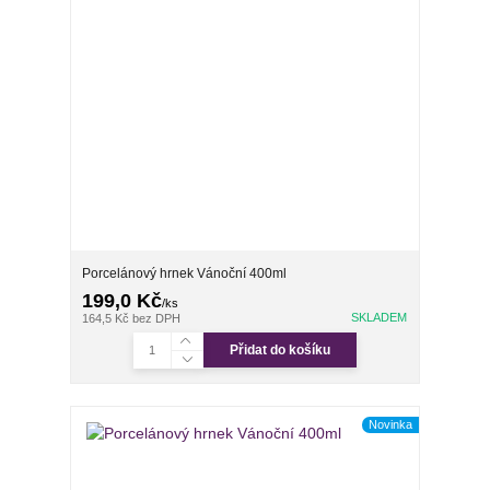
Porcelánový hrnek Vánoční 400ml
199,0 Kč
/
ks
SKLADEM
164,5 Kč
bez DPH
Přidat do košíku
Novinka