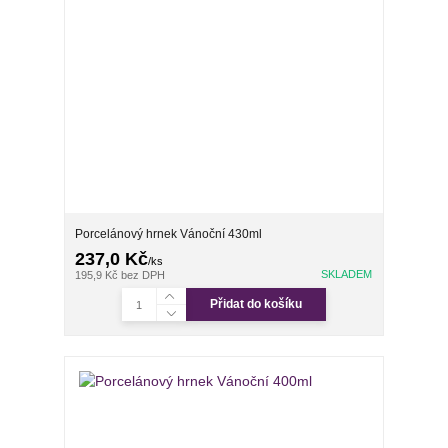
Porcelánový hrnek Vánoční 430ml
237,0 Kč
/
ks
SKLADEM
195,9 Kč
bez DPH
Přidat do košíku