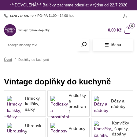
***DOVOLENÁ*** Balíčky začneme odesílat v týdnu od 22.7.2026
PO-PÁ 11:00 - 14:00 hod
+420 778 597 687
0
0,00 Kč
Menu
Úvod
Doplňky do kuchyně
Vintage doplňky do kuchyně
Podložky
Hrníčky,
a
Dózy a
kalíšky,
prostírán
nádoby
šálky
í
Konvičky
Ubrousk
Podnosy
, čajníky,
y
džbány