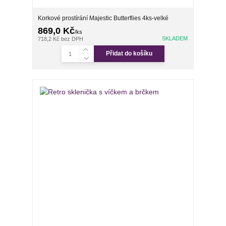
Korkové prostírání Majestic Butterflies 4ks-velké
869,0 Kč
/
ks
SKLADEM
718,2 Kč
bez DPH
Přidat do košíku