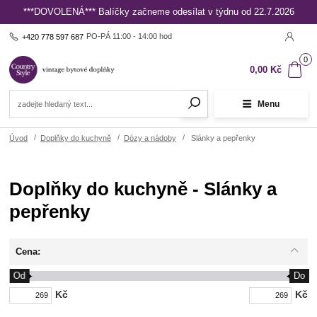
***DOVOLENÁ*** Balíčky začneme odesílat v týdnu od 22.7.2026
PO-PÁ 11:00 - 14:00 hod
+420 778 597 687
0
0,00 Kč
Menu
Úvod
Doplňky do kuchyně
Dózy a nádoby
Slánky a pepřenky
Doplňky do kuchyně - Slánky a
pepřenky
Cena:
Od
Do
Kč
Kč