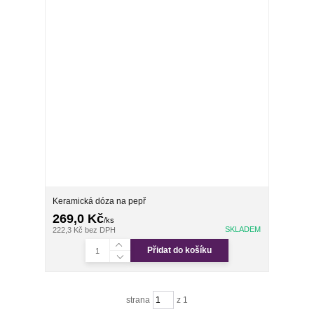
Keramická dóza na pepř
269,0 Kč
/
ks
SKLADEM
222,3 Kč
bez DPH
Přidat do košíku
strana
z 1