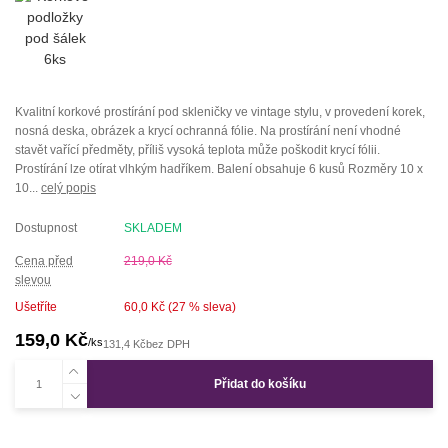
Kvalitní korkové prostírání pod skleničky ve vintage stylu, v provedení korek,
nosná deska, obrázek a krycí ochranná fólie. Na prostírání není vhodné
stavět vařící předměty, příliš vysoká teplota může poškodit krycí fólii.
Prostírání lze otírat vlhkým hadříkem. Balení obsahuje 6 kusů Rozměry 10 x
10...
celý popis
Dostupnost
SKLADEM
Cena před
219,0 Kč
slevou
Ušetříte
60,0 Kč (
27
% sleva)
159,0 Kč
/
ks
131,4 Kč
bez DPH
Přidat do košíku