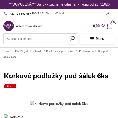
***DOVOLENÁ*** Balíčky začneme odesílat v týdnu od 22.7.2026
PO-PÁ 11:00 - 14:00 hod
+420 778 597 687
0
0,00 Kč
Menu
Úvod
Doplňky do kuchyně
Podložky a prostírání
Korkové podložky pod
šálek 6ks
Korkové podložky pod šálek 6ks
Akce