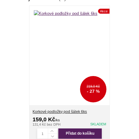
Akce
219,0 Kč
- 27 %
Korkové podložky pod šálek 6ks
159,0 Kč
/
ks
SKLADEM
131,4 Kč
bez DPH
Přidat do košíku