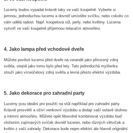
Lucerny budou vypadat krásně taky ve vaší koupelně. Vyberte si
jemnou, jednoduchou lucernu a dovnitř umístěte svíčku, nebo cokoliv co
vám udělá radost. Např. koupelová sůl, perly, nebo květiny. Lucerna
vytvoří ve vaší koupelně příjemnou relaxační atmosféru.
4. Jako lampa před vchodové dveře
Můžete pověsit lucernu před dveře na verandě jako přirozený zdroj
světla, stejně jako tomu bylo před lety. Tato jednoduchá myšlenka
slouží jako víceúčelový zdroj světla a levná přesto efektní výzdoba.
5. Jako dekorace pro zahradní party
Lucerny jsou ideální pro použití na stůl například pro zahradní párty.
Krásně prosvětlí a oživí venkovní výzdobu a dodají vaší oslavě útulnou
a intimní atmosféru. Můžete opět libovolně kombinovat výzdobu buď
vložením zajímavých svíček dovnitř luceren, nebo různých větviček a
květin z vaší zahrady. Dekorace bude nejen efektní ale hlavně originální