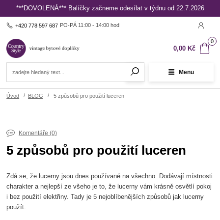
***DOVOLENÁ*** Balíčky začneme odesílat v týdnu od 22.7.2026
PO-PÁ 11:00 - 14:00 hod
+420 778 597 687
0
0,00 Kč
Menu
Úvod
BLOG
5 způsobů pro použití luceren
Komentáře (0)
5 způsobů pro použití luceren
Zdá se, že lucerny jsou dnes používané na všechno. Dodávají místnosti
charakter a nejlepší ze všeho je to, že lucerny vám krásně osvětlí pokoj
i bez použití elektřiny. Tady je 5 nejoblíbenějších způsobů jak lucerny
použít.