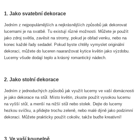
1. Jako svatební dekorace
Jedním z nejpopulárnějších a nejkrásnějších způsobů jak dekorovat
lucernami je na svatbě. Tu existují různé možnosti. Můžete je použít
jako zdroj světla, zavěsit na stromy, pokud je obřad venku, nebo na
konec každé řady sedadel. Pokud byste chtěly vymyslet originální
dekoraci, můžete do luceren naaranžovat kytice květin jako výzdobu.
Lucerny všude dodají teplo a krásný romantický nádech.
2. Jako stolní dekorace
Jedním z jednoduchých způsobů jak využít lucerny ve vaší domácnosti
je jako dekorace na stůl. Místo květin, zkuste použít vysokou lucernu
na vyšší stůl, a menší na nižší stůl nebo stolek. Dejte do lucerny
hezkou svíčku, a přidejte trochu zeleně, nebo malé dýně jako podzimní
dekoraci. Můžete prakticky použít cokoliv, takže buďte kreativní!
3. Ve vaší koupelně