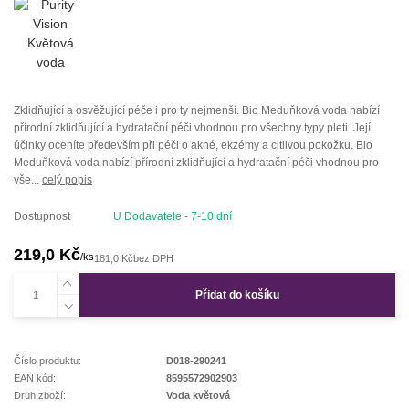
Zklidňující a osvěžující péče i pro ty nejmenší. Bio Meduňková voda nabízí
přírodní zklidňující a hydratační péči vhodnou pro všechny typy pleti. Její
účinky oceníte především při péči o akné, ekzémy a citlivou pokožku. Bio
Meduňková voda nabízí přírodní zklidňující a hydratační péči vhodnou pro
vše...
celý popis
Dostupnost
U Dodavatele - 7-10 dní
219,0 Kč
/
ks
181,0 Kč
bez DPH
Přidat do košíku
Číslo produktu:
D018-290241
EAN kód:
8595572902903
Druh zboží:
Voda květová