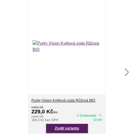
Purity Vision Květová voda Růžová BIO
Květová voda 
atomizérem
cena od
229,0 Kč
/
ks
300,0 Kč
/
k
U Dodavatele - 7-
cena od
247,9 Kč
bez D
10 dní
189,3 Kč
bez DPH
Zvolit variantu