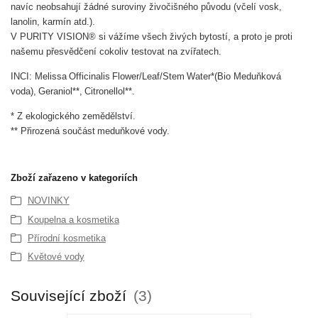
navíc neobsahují žádné suroviny živočišného původu (včelí vosk,
lanolin, karmín atd.).
V PURITY VISION® si vážíme všech živých bytostí, a proto je proti
našemu přesvědčení cokoliv testovat na zvířatech.
INCI: Melissa Officinalis Flower/Leaf/Stem Water*(Bio Meduňková
voda), Geraniol**, Citronellol**.
* Z ekologického zemědělství.
** Přirozená součást meduňkové vody.
Zboží zařazeno v kategoriích
NOVINKY
Koupelna a kosmetika
Přírodní kosmetika
Květové vody
Související zboží
3