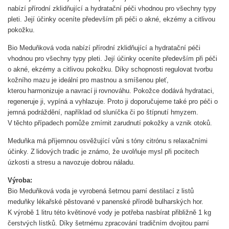
nabízí přírodní zklidňující a hydratační péči vhodnou pro všechny typy
pleti. Její účinky oceníte především při péči o akné, ekzémy a citlivou
pokožku.
Bio Meduňková voda nabízí přírodní zklidňující a hydratační péči
vhodnou pro všechny typy pleti. Její účinky oceníte především při péči
o akné, ekzémy a citlivou pokožku. Díky schopnosti regulovat tvorbu
kožního mazu je ideální pro mastnou a smíšenou pleť,
kterou harmonizuje a navrací ji rovnováhu. Pokožce dodává hydrataci,
regeneruje ji, vypíná a vyhlazuje. Proto ji doporučujeme také pro péči o
jemná podráždění, například od sluníčka či po štípnutí hmyzem.
V těchto případech pomůže zmírnit zarudnutí pokožky a vznik otoků.
Meduňka má příjemnou osvěžující vůni s tóny citrónu s relaxačními
účinky. Z lidových tradic je známo, že uvolňuje mysl při pocitech
úzkosti a stresu a navozuje dobrou náladu.
Výroba:
Bio Meduňková voda je vyrobená šetrnou parní destilací z listů
meduňky lékařské pěstované v panenské přírodě bulharských hor.
K výrobě 1 litru této květinové vody je potřeba nasbírat přibližně 1 kg
čerstvých lístků. Díky šetrnému zpracování tradičním dvojitou parní