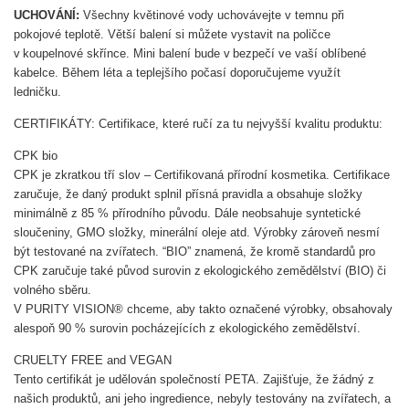
UCHOVÁNÍ:
Všechny květinové vody uchovávejte v temnu při
pokojové teplotě. Větší balení si můžete vystavit na poličce
v koupelnové skřínce. Mini balení bude v bezpečí ve vaší oblíbené
kabelce. Během léta a teplejšího počasí doporučujeme využít
ledničku.
CERTIFIKÁTY: Certifikace, které ručí za tu nejvyšší kvalitu produktu:
CPK bio
CPK je zkratkou tří slov – Certifikovaná přírodní kosmetika. Certifikace
zaručuje, že daný produkt splnil přísná pravidla a obsahuje složky
minimálně z 85 % přírodního původu. Dále neobsahuje syntetické
sloučeniny, GMO složky, minerální oleje atd. Výrobky zároveň nesmí
být testované na zvířatech. “BIO” znamená, že kromě standardů pro
CPK zaručuje také původ surovin z ekologického zemědělství (BIO) či
volného sběru.
V PURITY VISION® chceme, aby takto označené výrobky, obsahovaly
alespoň 90 % surovin pocházejících z ekologického zemědělství.
CRUELTY FREE and VEGAN
Tento certifikát je udělován společností PETA. Zajišťuje, že žádný z
našich produktů, ani jeho ingredience, nebyly testovány na zvířatech, a