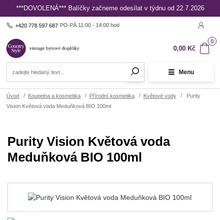
***DOVOLENÁ*** Balíčky začneme odesílat v týdnu od 22.7.2026
PO-PÁ 11:00 - 14:00 hod
+420 778 597 687
0
0,00 Kč
Menu
Úvod
Koupelna a kosmetika
Přírodní kosmetika
Květové vody
Purity
Vision Květová voda Meduňková BIO 100ml
Purity Vision Květová voda
Meduňková BIO 100ml