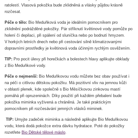
ratolestí. Vlasová pokožka bude zklidněná a vlásky půjdou krásně
rozčesat.
Péče o tělo:
Bio Meduňková voda je ideálním pomocníkem pro
zklidnění podrážděné pokožky. Pár stříknutí květinové vody pomůže po
holení či depilaci, při spálení od sluníčka nebo po bodnutí hmyzem.
V horkých letních dnech nebo při cestování silně klimatizovanými
dopravními prostředky je květinová voda účinným rychlým osvěžením.
TIP:
Pro pocit úlevy při horečkách a bolestech hlavy aplikujte obklady
z Bio Meduňkové vody.
Péče o nejmenší:
Bio Meduňkovou vodu můžete bez obav používat i
na péči o citlivou dětskou pokožku. Má pozitivní vliv na jemnou kůži
v oblasti plenek, kde společně s Bio Měsíčkovou zinkovou mastí
pomáhá při opruzeninách. Díky použití při každém přebalení bude
pokožka miminka vyživená a chráněná. Je také praktickým
pomocníkem při rozčesávání jemných vlásků miminek.
TIP:
Umyjte zadeček miminka a následně aplikujte Bio Meduňkovou
vodu, která dodá pokožce extra dávku hydratace. Poté do pokožky
rozetřete
Bio Dětské tělové máslo
.