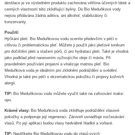
destilace je ve výsledném produktu zachována většina účinných látek a
cenných vlastností této zklidňující byliny. Do Bio Meduňkové vody
nejsou přidávána žádná aditiva, ani alkohol, stabilizátory či
konzervanty.
Použití:
Hýčkání pleti: Bio Meduňkovou vodu oceníte především v péči o
citlivou či problematickou pleť. Můžete ji použít jako pleťové tonikum
pro dočištění pleti a stažení pórů, či pro hydrataci pleti. Také je vhodná
jako podklad před nanesením vyživujícího oleje či másla. Při
pravidelném používání projasní a vitalizuje matnou pleť. Bio
Meduňková voda je ideálním pro zklidnění podráždění a svědění.
Vhodná je také pro péči o ekzematickou pokožku či projevy kožních
alergií.
TIP:
Bio Meduňkovou vodu můžete využít také na zafixování make-
upu.
Krásné vlasy:
Bio Meduňková voda zklidňuje podráždění vlasové
pokožky a podporuje její regeneraci. Zároveň usnadňuje rozčesávání
vlasů. Po její aplikaci budou vlasy hedvábně hladké a voňavé.
TIP:
Nastříkejte Bio Meduňkovou vodu do vlasů svých