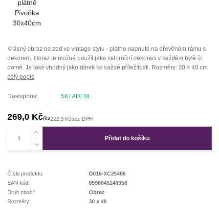
Krásný obraz na zeď ve vintage stylu - plátno napnuté na dřevěném rámu s
dekorem. Obraz je možné použít jako celoroční dekoraci v každém bytě či
domě. Je také vhodný jako dárek ke každé příležitosti. Rozměry: 30 × 40 cm
celý popis
Dostupnost
SKLADEM
269,0 Kč
/
ks
222,3 Kč
bez DPH
Přidat do košíku
Číslo produktu:
D016-XC25486
EAN kód:
8596045140358
Druh zboží:
Obraz
Rozměry:
30 x 40