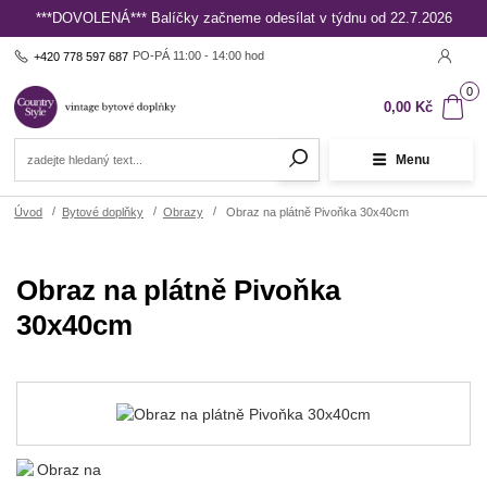
***DOVOLENÁ*** Balíčky začneme odesílat v týdnu od 22.7.2026
PO-PÁ 11:00 - 14:00 hod
+420 778 597 687
0
0,00 Kč
Menu
Úvod
Bytové doplňky
Obrazy
Obraz na plátně Pivoňka 30x40cm
Obraz na plátně Pivoňka
30x40cm