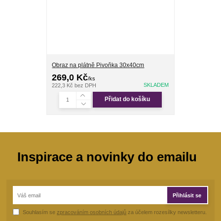
Obraz na plátně Pivoňka 30x40cm
269,0 Kč
/
ks
SKLADEM
222,3 Kč
bez DPH
Přidat do košíku
Inspirace a novinky do emailu
Přihlásit se
Souhlasím se
zpracováním osobních údajů
za účelem rozesílky newsletteru.