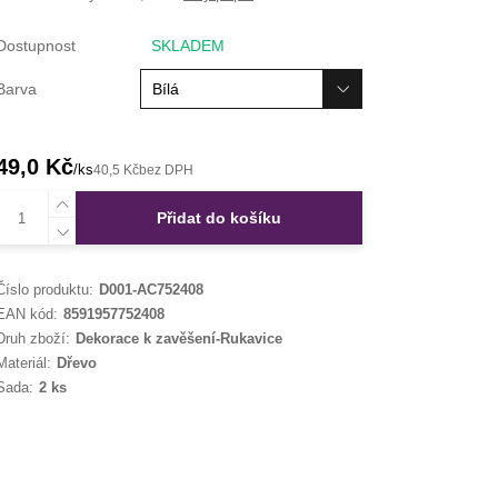
Dostupnost
SKLADEM
Barva
49,0 Kč
/
ks
40,5 Kč
bez DPH
Přidat do košíku
Číslo produktu:
D001-AC752408
EAN kód:
8591957752408
Druh zboží:
Dekorace k zavěšení-Rukavice
Materiál:
Dřevo
Sada:
2 ks