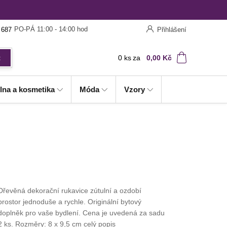
PO-PÁ 11:00 - 14:00 hod
 687
Přihlášení
0
ks
za
0,00 Kč
t
lna a kosmetika
Móda
Vzory
Dřevěná dekorační rukavice zútulní a ozdobí
prostor jednoduše a rychle. Originální bytový
doplněk pro vaše bydlení. Cena je uvedená za sadu
2 ks. Rozměry: 8 x 9,5 cm
celý popis