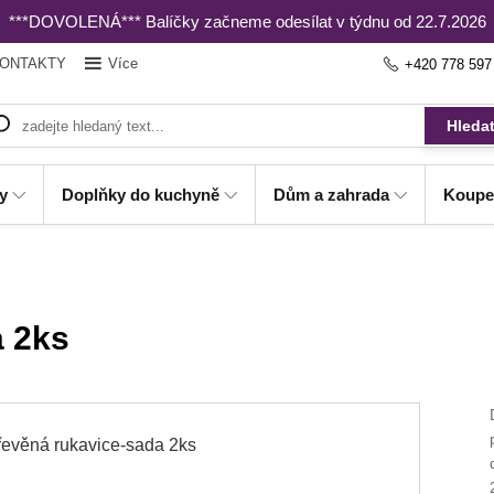
***DOVOLENÁ*** Balíčky začneme odesílat v týdnu od 22.7.2026
ONTAKTY
Více
+420 778 597
Hleda
y
Doplňky do kuchyně
Dům a zahrada
Koupe
a 2ks