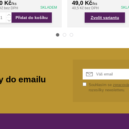
0 Kč
49,0 Kč
/
ks
/
ks
SKLADEM
SKL
 Kč
bez DPH
40,5 Kč
bez DPH
Přidat do košíku
Zvolit variantu
y do emailu
Souhlasím se
zpracová
rozesílky newsletteru.