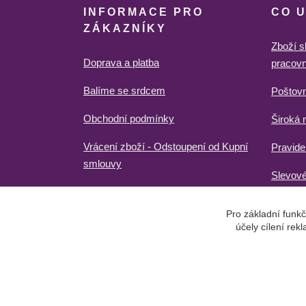
INFORMACE PRO
CO 
ZÁKAZNÍKY
Zboží s
Doprava a platba
pracovn
Balíme se srdcem
Poštov
Obchodní podmínky
Široká 
Vrácení zboží - Odstoupení od Kupní
Pravide
smlouvy
Slevové
Pro základní funkč
účely cílení re