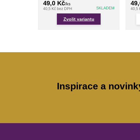
49,0 Kč
49,
/
ks
SKLADEM
40,5 Kč
bez DPH
40,5
Zvolit variantu
Inspirace a novink