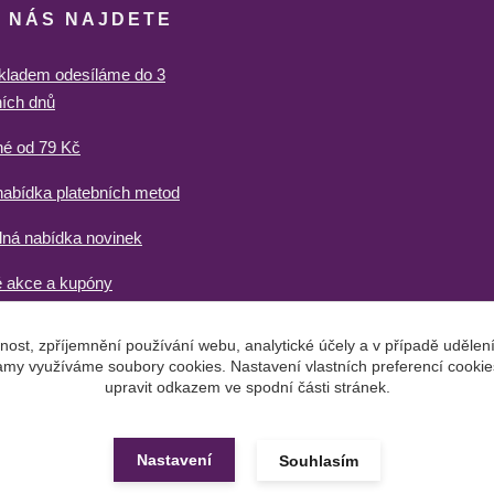
U NÁS NAJDETE
kladem odesíláme do 3
ích dnů
né od 79 Kč
nabídka platebních metod
lná nabídka novinek
 akce a kupóny
nost, zpříjemnění používání webu, analytické účely a v případě udělen
klamy využíváme soubory cookies. Nastavení vlastních preferencí cookie
upravit odkazem ve spodní části stránek.
Nastavení
Souhlasím
Vytvořeno na
Eshop-rychle.cz