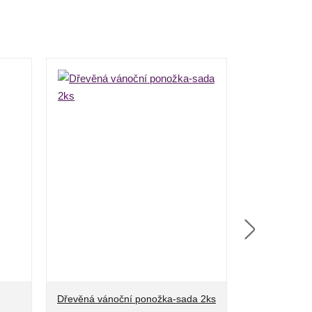
Dřevěná vánoční ponožka-sada 2ks
Dřevěný váno