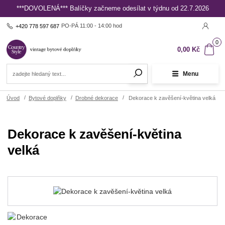
***DOVOLENÁ*** Balíčky začneme odesílat v týdnu od 22.7.2026
PO-PÁ 11:00 - 14:00 hod
+420 778 597 687
0
0,00 Kč
Menu
Úvod
Bytové doplňky
Drobné dekorace
Dekorace k zavěšení-květina velká
Dekorace k zavěšení-květina
velká